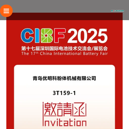
خطى
لى
لمحتوى