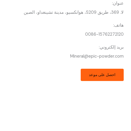
عنوان:
لا. 369، طريق S209، هوانكسيو، مدينة تشينغداو، الصين
هاتف:
0086-15762272120
بريد إلكتروني:
Mineral@epic-powder.com
احصل على موعد