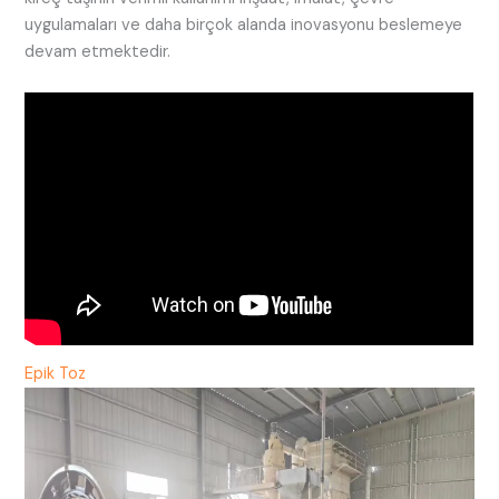
uygulamaları ve daha birçok alanda inovasyonu beslemeye
devam etmektedir.
Epik Toz