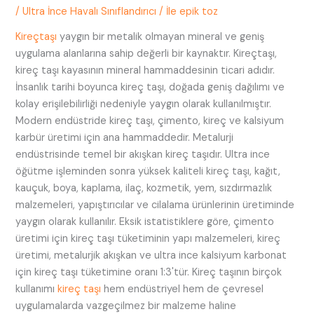
/
Ultra İnce Havalı Sınıflandırıcı
/ İle
epik toz
Kireçtaşı
yaygın bir metalik olmayan mineral ve geniş
uygulama alanlarına sahip değerli bir kaynaktır. Kireçtaşı,
kireç taşı kayasının mineral hammaddesinin ticari adıdır.
İnsanlık tarihi boyunca kireç taşı, doğada geniş dağılımı ve
kolay erişilebilirliği nedeniyle yaygın olarak kullanılmıştır.
Modern endüstride kireç taşı, çimento, kireç ve kalsiyum
karbür üretimi için ana hammaddedir. Metalurji
endüstrisinde temel bir akışkan kireç taşıdır. Ultra ince
öğütme işleminden sonra yüksek kaliteli kireç taşı, kağıt,
kauçuk, boya, kaplama, ilaç, kozmetik, yem, sızdırmazlık
malzemeleri, yapıştırıcılar ve cilalama ürünlerinin üretiminde
yaygın olarak kullanılır. Eksik istatistiklere göre, çimento
üretimi için kireç taşı tüketiminin yapı malzemeleri, kireç
üretimi, metalurjik akışkan ve ultra ince kalsiyum karbonat
için kireç taşı tüketimine oranı 1:3'tür. Kireç taşının birçok
kullanımı
kireç taşı
hem endüstriyel hem de çevresel
uygulamalarda vazgeçilmez bir malzeme haline