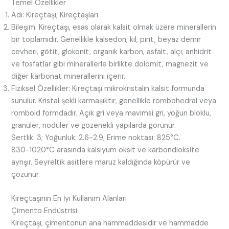
Temel Özellikler
Adı: Kireçtaşı, Kireçtaşları.
Bileşim: Kireçtaşı, esas olarak kalsit olmak üzere minerallerin
bir toplamıdır. Genellikle kalsedon, kil, pirit, beyaz demir
cevheri, götit, glokonit, organik karbon, asfalt, alçı, anhidrit
ve fosfatlar gibi minerallerle birlikte dolomit, magnezit ve
diğer karbonat minerallerini içerir.
Fiziksel Özellikler: Kireçtaşı mikrokristalin kalsit formunda
sunulur. Kristal şekli karmaşıktır, genellikle rombohedral veya
romboid formdadır. Açık gri veya mavimsi gri, yoğun bloklu,
granüler, nodüler ve gözenekli yapılarda görünür.
Sertlik: 3; Yoğunluk: 2.6-2.9; Erime noktası: 825°C.
830-1020°C arasında kalsiyum oksit ve karbondioksite
ayrışır. Seyreltik asitlere maruz kaldığında köpürür ve
çözünür.
Kireçtaşının En İyi Kullanım Alanları
Çimento Endüstrisi
Kireçtaşı, çimentonun ana hammaddesidir ve hammadde