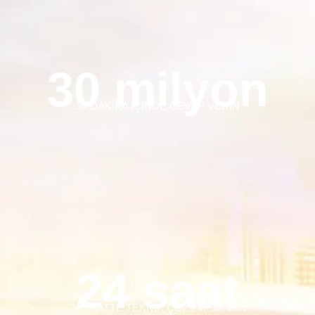
30 milyon
30 DAKİKA İÇİNDE CEVAP VERİN
24 saat
24 SAATTE TEKNİK ÇÖZÜM SUNUN