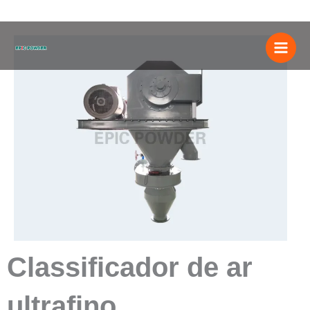
Ir
para
o
conteúdo
Classificador de ar
ultrafino