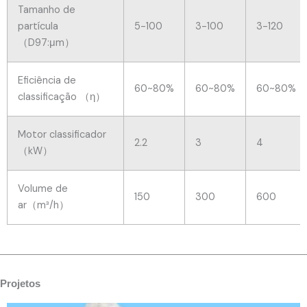
Tamanho de
partícula
5-100
3-100
3-120
（D97:μm）
Eficiência de
60~80%
60~80%
60~80%
classificação （η）
Motor classificador
2.2
3
4
（kW）
Volume de
150
300
600
ar（m³/h）
Projetos