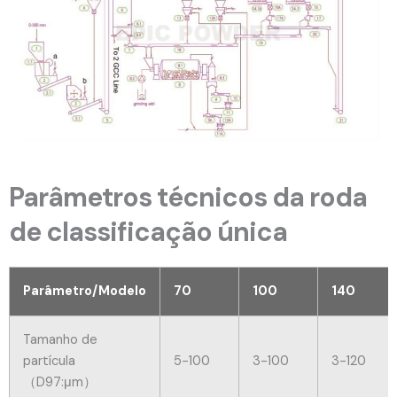
Parâmetros técnicos da roda
de classificação única
Parâmetro/Modelo
70
100
140
Tamanho de
partícula
5-100
3-100
3-120
（D97:μm）