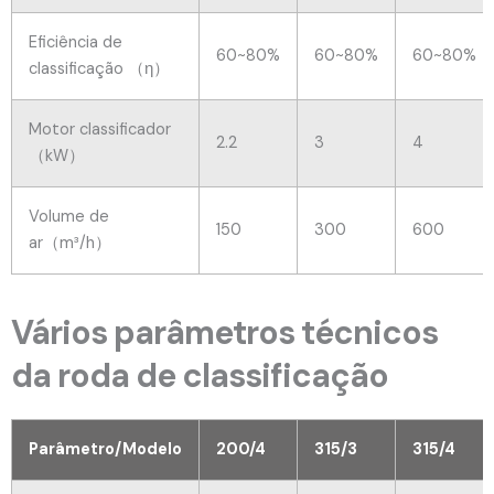
Eficiência de
60~80%
60~80%
60~80%
classificação （η）
Motor classificador
2.2
3
4
（kW）
Volume de
150
300
600
ar（m³/h）
Vários parâmetros técnicos
da roda de classificação
Parâmetro/Modelo
200/4
315/3
315/4