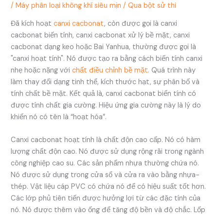
/
Máy phân loại không khí siêu mịn
/ Qua
bột sử thi
Đã kích hoạt
canxi cacbonat
, còn được gọi là canxi
cacbonat biến tính, canxi cacbonat xử lý bề mặt, canxi
cacbonat dạng keo hoặc Bai Yanhua, thường được gọi là
"canxi hoạt tính". Nó được tạo ra bằng cách biến tính canxi
nhẹ hoặc nặng với
chất điều chỉnh bề mặt
. Quá trình này
làm thay đổi dạng tinh thể, kích thước hạt, sự phân bố và
tính chất bề mặt. Kết quả là, canxi cacbonat biến tính có
được tính chất gia cường. Hiệu ứng gia cường này là lý do
khiến nó có tên là “hoạt hóa”.
Canxi cacbonat hoạt tính là chất độn cao cấp. Nó có hàm
lượng chất độn cao. Nó được sử dụng rộng rãi trong ngành
công nghiệp cao su. Các sản phẩm nhựa thường chứa nó.
Nó được sử dụng trong cửa sổ và cửa ra vào bằng nhựa-
thép. Vật liệu cáp PVC có chứa nó để có hiệu suất tốt hơn.
Các lớp phủ tiên tiến được hưởng lợi từ các đặc tính của
nó. Nó được thêm vào ống để tăng độ bền và độ chắc. Lốp