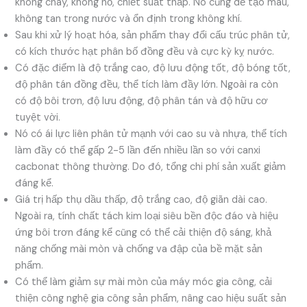
không cháy, không nổ, chiết suất thấp. Nó cũng dễ tạo màu,
không tan trong nước và ổn định trong không khí.
Sau khi xử lý hoạt hóa, sản phẩm thay đổi cấu trúc phân tử,
có kích thước hạt phân bố đồng đều và cực kỳ kỵ nước.
Có đặc điểm là độ trắng cao, độ lưu động tốt, độ bóng tốt,
độ phân tán đồng đều, thể tích làm đầy lớn. Ngoài ra còn
có độ bôi trơn, độ lưu động, độ phân tán và độ hữu cơ
tuyệt vời.
Nó có ái lực liên phân tử mạnh với cao su và nhựa, thể tích
làm đầy có thể gấp 2-5 lần đến nhiều lần so với canxi
cacbonat thông thường. Do đó, tổng chi phí sản xuất giảm
đáng kể.
Giá trị hấp thụ dầu thấp, độ trắng cao, độ giãn dài cao.
Ngoài ra, tính chất tách kim loại siêu bền độc đáo và hiệu
ứng bôi trơn đáng kể cũng có thể cải thiện độ sáng, khả
năng chống mài mòn và chống va đập của bề mặt sản
phẩm.
Có thể làm giảm sự mài mòn của máy móc gia công, cải
thiện công nghệ gia công sản phẩm, nâng cao hiệu suất sản