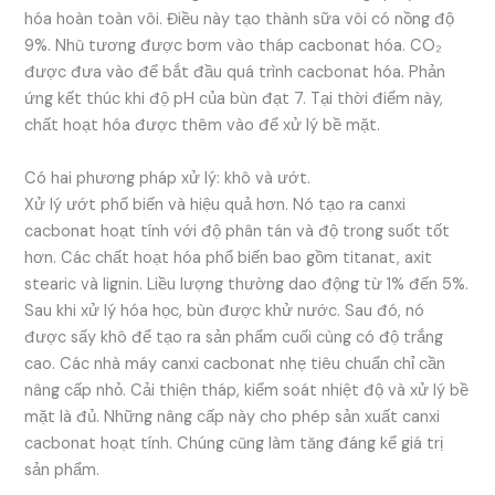
hóa hoàn toàn vôi. Điều này tạo thành sữa vôi có nồng độ
9%. Nhũ tương được bơm vào tháp cacbonat hóa. CO₂
được đưa vào để bắt đầu quá trình cacbonat hóa. Phản
ứng kết thúc khi độ pH của bùn đạt 7. Tại thời điểm này,
chất hoạt hóa được thêm vào để xử lý bề mặt.
Có hai phương pháp xử lý: khô và ướt.
Xử lý ướt phổ biến và hiệu quả hơn. Nó tạo ra canxi
cacbonat hoạt tính với độ phân tán và độ trong suốt tốt
hơn. Các chất hoạt hóa phổ biến bao gồm titanat, axit
stearic và lignin. Liều lượng thường dao động từ 1% đến 5%.
Sau khi xử lý hóa học, bùn được khử nước. Sau đó, nó
được sấy khô để tạo ra sản phẩm cuối cùng có độ trắng
cao. Các nhà máy canxi cacbonat nhẹ tiêu chuẩn chỉ cần
nâng cấp nhỏ. Cải thiện tháp, kiểm soát nhiệt độ và xử lý bề
mặt là đủ. Những nâng cấp này cho phép sản xuất canxi
cacbonat hoạt tính. Chúng cũng làm tăng đáng kể giá trị
sản phẩm.