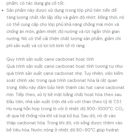
phẩm, có tác dụng gia cố tốt.
Sản phẩm này được sử dụng trong lớp phủ tiên tiến để
tăng lượng chất rắn lấp đầy và giảm độ nhớt. Đồng thời, nó
có thể cung cấp cho lớp phủ khả năng chống mài mòn và
chống ăn mòn, giảm nhiệt độ nướng và rút ngắn thời gian
nướng. Nó có thể cải thiện chất lượng sản phẩm, giảm chi
phí sản xuất và có lợi ích kinh tế rõ ràng.
Quy trình sản xuất canxi cacbonat hoạt tính
Quá trình sản xuất canxi cacbonat hoạt tính tương tự như
quá trình sản xuất canxi cacbonat nhẹ. Tuy nhiên, việc kiểm
soát chính xác trong quá trình cacbonat hóa là rất quan
trọng. Điều này đảm bảo hình thành các hạt canxi cacbonat
mịn. Tiếp theo, xử lý bề mặt bằng chất hoạt hóa theo sau.
Đầu tiên, nhà sản xuất trộn đá vôi với than theo tỷ lệ 7,5:1.
Họ nung hỗn hợp trong lò vôi ở nhiệt độ 900–1000°C. CO₂
đi qua hệ thống rửa khí và loại bỏ bụi. Sau đó, nó đi vào
tháp cacbonat hóa. Trong khi đó, vôi sống được thêm vào
bể tiêu hóa. Nước nóng ở nhiệt độ 80–90°C giúp hydrat