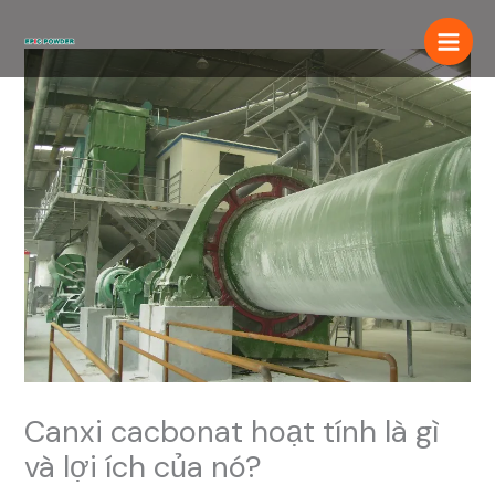
Chuyển
đến
nội
dung
Canxi cacbonat hoạt tính là gì
và lợi ích của nó?