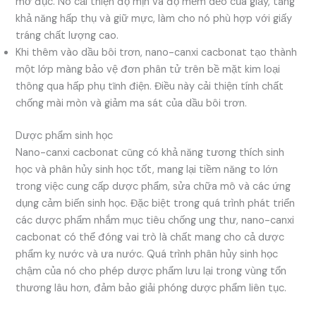
mờ đục. Nó cải thiện độ mịn và độ mềm dẻo của giấy, tăng
khả năng hấp thụ và giữ mực, làm cho nó phù hợp với giấy
tráng chất lượng cao.
Khi thêm vào dầu bôi trơn, nano-canxi cacbonat tạo thành
một lớp màng bảo vệ đơn phân tử trên bề mặt kim loại
thông qua hấp phụ tĩnh điện. Điều này cải thiện tính chất
chống mài mòn và giảm ma sát của dầu bôi trơn.
Dược phẩm sinh học
Nano-canxi cacbonat cũng có khả năng tương thích sinh
học và phân hủy sinh học tốt, mang lại tiềm năng to lớn
trong việc cung cấp dược phẩm, sửa chữa mô và các ứng
dụng cảm biến sinh học. Đặc biệt trong quá trình phát triển
các dược phẩm nhắm mục tiêu chống ung thư, nano-canxi
cacbonat có thể đóng vai trò là chất mang cho cả dược
phẩm kỵ nước và ưa nước. Quá trình phân hủy sinh học
chậm của nó cho phép dược phẩm lưu lại trong vùng tổn
thương lâu hơn, đảm bảo giải phóng dược phẩm liên tục.