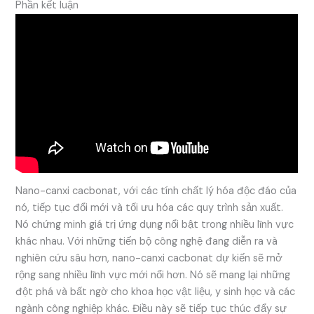
Phần kết luận
Nano-canxi cacbonat, với các tính chất lý hóa độc đáo của
nó, tiếp tục đổi mới và tối ưu hóa các quy trình sản xuất.
Nó chứng minh giá trị ứng dụng nổi bật trong nhiều lĩnh vực
khác nhau. Với những tiến bộ công nghệ đang diễn ra và
nghiên cứu sâu hơn, nano-canxi cacbonat dự kiến sẽ mở
rộng sang nhiều lĩnh vực mới nổi hơn. Nó sẽ mang lại những
đột phá và bất ngờ cho khoa học vật liệu, y sinh học và các
ngành công nghiệp khác. Điều này sẽ tiếp tục thúc đẩy sự