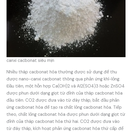
canxi cacbonat siêu mịn
Nhiều tháp cacbonat hóa thường được sử dụng để thu
được nano-canxi cacbonat thông qua phản ứng khí-lỏng.
Đầu tiên, một hỗn hợp Ca(OH)2 và Al2(SO4)3 hoặc ZnSO4
được phun dưới dạng giọt từ đỉnh của tháp cacbonat hóa
đầu tiên. CO2 được đưa vào từ đáy tháp, bắt đầu phản
ứng cacbonat hóa để tạo ra chất lỏng cacbonat hóa. Tiếp
theo, chất lỏng cacbonat hóa được phun dưới dạng giọt từ
đỉnh của tháp cacbonat hóa thứ hai. CO2 được đưa vào
từ đáy tháp, kích hoạt phản ứng cacbonat hóa thứ cấp để