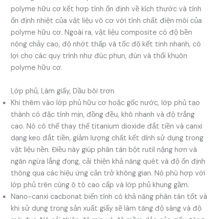
polyme hữu cơ kết hợp tính ổn định về kích thước và tính
ổn định nhiệt của vật liệu vô cơ với tính chất điện môi của
polyme hữu cơ. Ngoài ra, vật liệu composite có độ bền
nóng chảy cao, độ nhớt thấp và tốc độ kết tinh nhanh, có
lợi cho các quy trình như đúc phun, đùn và thổi khuôn
polyme hữu cơ.
Lớp phủ, Làm giấy, Dầu bôi trơn
Khi thêm vào lớp phủ hữu cơ hoặc gốc nước, lớp phủ tạo
thành có đặc tính mịn, đồng đều, khô nhanh và độ trắng
cao. Nó có thể thay thế titanium dioxide đắt tiền và canxi
dạng keo đắt tiền, giảm lượng chất kết dính sử dụng trong
vật liệu nền. Điều này giúp phân tán bột rutil nặng hơn và
ngăn ngừa lắng đọng, cải thiện khả năng quét và độ ổn định
thông qua các hiệu ứng cản trở không gian. Nó phù hợp với
lớp phủ trên cùng ô tô cao cấp và lớp phủ khung gầm.
Nano-canxi cacbonat biến tính có khả năng phân tán tốt và
khi sử dụng trong sản xuất giấy sẽ làm tăng độ sáng và độ