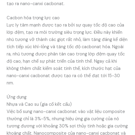
tạo ra nano-canxi cacbonat.
Cacbon hóa trọng lực cao
Lực ly tâm mạnh được tạo ra bởi sự quay tốc độ cao của
lớp đệm, tạo ra môi trường siêu trọng lực. Điều này khiến
nhũ tương vỡ thành các giọt rất nhỏ, làm tăng đáng kể diện
tích tiếp xúc khí-lỏng và tăng tốc độ cacbonat hóa. Ngoài
ra, nhũ tương được phân tán cao trong lớp đệm quay tốc
độ cao, hạn chế sự phát triển của tinh thể. Ngay cả khi
không thêm chất kiểm soát tinh thể, kích thước hạt của
nano-canxi cacbonat được tạo ra có thể đạt tới 15-30
nm.
Ứng dụng
Nhựa và Cao su (gia cố kết cấu)
Việc bổ sung nano-canxi cacbonat vào vật liệu composite
thường chỉ là 3%-5%, nhưng hiệu ứng gia cường của nó
tương đương với khoảng 30% sợi thủy tinh hoặc gia cường
khoáng chất. Nanocomposite của nano-canxi cacbonat và