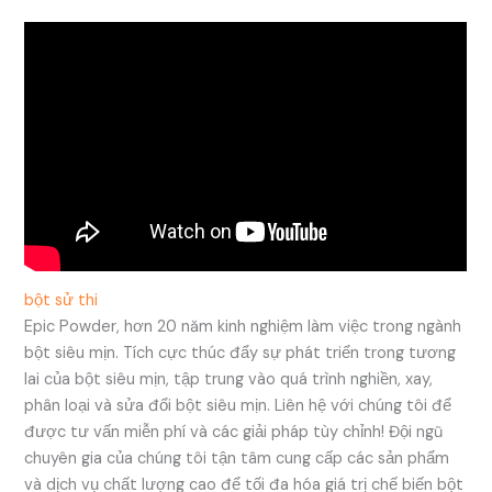
bột sử thi
Epic Powder, hơn 20 năm kinh nghiệm làm việc trong ngành
bột siêu mịn. Tích cực thúc đẩy sự phát triển trong tương
lai của bột siêu mịn, tập trung vào quá trình nghiền, xay,
phân loại và sửa đổi bột siêu mịn. Liên hệ với chúng tôi để
được tư vấn miễn phí và các giải pháp tùy chỉnh! Đội ngũ
chuyên gia của chúng tôi tận tâm cung cấp các sản phẩm
và dịch vụ chất lượng cao để tối đa hóa giá trị chế biến bột