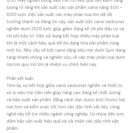
1250. Máy nghiền đứng siêu mịn có hiệu quả tiết kiệm năng
lượng rõ ràng khi sản xuất các sản phẩm canxi nặng 400 ~
1000 lưới. Việc sản xuất các máy phân loại lớn đã rất
trưởng thành và đáng tin cậy, sản xuất bột canxi cacbonat
nghiền dưới 2500 lưới, giúp giảm đáng kể chi phí đầu tư và
chi phí bảo trì. Việc sử dụng kết hợp nhiều máy phân loại
lớn là một cách hiệu quả để đa dạng hóa sản phẩm cùng
một lúc. Nhu cầu về bột canxi nặng siêu mịn dưới 2μm đang
tăng nhanh chóng và nghiên cứu về các máy phân loại dưới
micron quy mô lớn là nhiệm vụ chính hiện nay.
Phần kết luận
Tóm lại, sự kết hợp giữa canxi cacbonat nghiền và thiết bị
xử lý siêu mịn tiên tiến giúp nâng cao đáng kể chất lượng
và hiệu suất sản phẩm. Bằng cách đạt được kích thước hạt
mịn hơn và kiểm soát tốt hơn các đặc tính vật liệu, công
nghệ này hỗ trợ nhiều ngành công nghiệp, từ nhựa đến sơn,
đảm bảo sản xuất hiệu quả và cải thiện các đặc tính sản
phẩm.