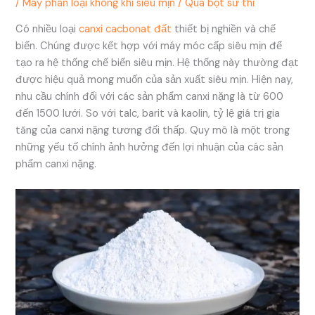
/
Máy phân loại không khí siêu mịn
/ Qua
bột sử thi
Có nhiều loại
canxi cacbonat đất
thiết bị nghiền và chế
biến. Chúng được kết hợp với máy móc cấp siêu mịn để
tạo ra hệ thống chế biến siêu mịn. Hệ thống này thường đạt
được hiệu quả mong muốn của sản xuất siêu mịn. Hiện nay,
nhu cầu chính đối với các sản phẩm canxi nặng là từ 600
đến 1500 lưới. So với talc, barit và kaolin, tỷ lệ giá trị gia
tăng của canxi nặng tương đối thấp. Quy mô là một trong
những yếu tố chính ảnh hưởng đến lợi nhuận của các sản
phẩm canxi nặng.