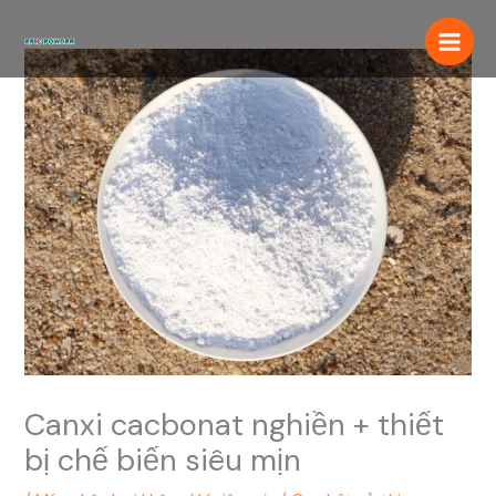
Chuyển
đến
nội
dung
Canxi cacbonat nghiền + thiết
bị chế biến siêu mịn