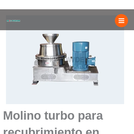
saltar
al
contenido
Molino turbo para
recubrimiento en