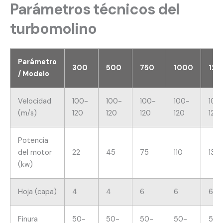
Parámetros técnicos del
turbomolino
Parámetro
300
500
750
1000
125
/ Modelo
Velocidad
100-
100-
100-
100-
100
(m/s)
120
120
120
120
120
Potencia
del motor
22
45
75
110
132
(kw)
Hoja (capa)
4
4
6
6
6
Finura
50-
50-
50-
50-
50-