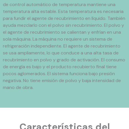
de control automático de temperatura mantiene una
temperatura alta estable. Esta temperatura es necesaria
para fundir el agente de recubrimiento en líquido. También
ayuda mezclarlo con el polvo sin recubrimiento. El polvo y
el agente de recubrimiento se calientan y enfrían en una
sola máquina. La máquina no requiere un sistema de
refrigeración independiente. El agente de recubrimiento
se usa ampliamente, lo que conduce a una alta tasa de
recubrimiento en polvo y grado de activación. El consumo
de energía es bajo y el producto recubierto final tiene
pocos aglomerados. El sistema funciona bajo presión
negativa. No tiene emisión de polvo y baja intensidad de
mano de obra.
Características del