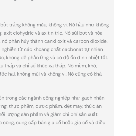
ại bột trắng không màu, không vị. Nó hầu như không
axit clohydric và axit nitric. Nó sủi bọt và hòa
C, nó phân hủy thành canxi oxit và carbon dioxide.
 nghiền từ các khoáng chất cacbonat tự nhiên
c, không dễ phản ứng và có độ ổn định nhiệt tốt.
u thấp và chỉ số khúc xạ thấp. Nó mềm, khô,
ộc hại, không mùi và không vị. Nó cũng có khả
ộn trong các ngành công nghiệp như gạch nhân
y dựng, thực phẩm, dược phẩm, dệt may, thức ăn
hối lượng sản phẩm và giảm chi phí sản xuất.
ia công, cung cấp bán gia cố hoặc gia cố và điều