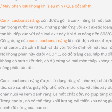
/
Máy phân loại không khí siêu mịn
/ Qua
bột sử thi
Canxi cacbonat nặng
, còn được gọi là canxi nặng, là một lo
tan trong nước và rượu, nhưng phản ứng với axit axetic loãng, 
tan khi tiếp xúc với các loại axit này. Khi đun nóng đến 898°
Công dụng của
canxi cacbonat nặng
là chất độn vô cơ, được
như canxit, đá cẩm thạch và đá vôi. Nó ổn định về mặt hóa họ
Nó không phân hủy dưới 400 ° C, có độ trắng cao, hấp thụ dầ
không có nước kết tinh, có độ cứng và mài mòn thấp, không đ
năng phân tán tốt.
Canxi cacbonat nặng được sử dụng rộng rãi như một chất đ
tạo, cao su, nhựa, giấy, lớp phủ, sơn, mực, cáp, vật liệu xâ
chăn nuôi và kem đánh răng. Là một chất độn, nó giúp tăng k
Trong cao su, nó có thể tăng khối lượng, cải thiện khả năng g
chỉnh độ cứng của cao su.