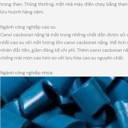
trong than. Thông thường, một nhà máy điện chạy bằng tha
lưu huỳnh hàng năm.
Ngành công nghiệp cao su
Canxi cacbonat nặng là một trong những chất độn được sử d
nhồi cao su với một lượng lớn canxi cacbonat nặng, thể tích
nhiên đắt tiền, giảm đáng kể chi phí. Thêm canxi cacbonat 
chống mài mòn cao hơn so với lưu hóa cao su nguyên chất.
Ngành công nghiệp nhựa