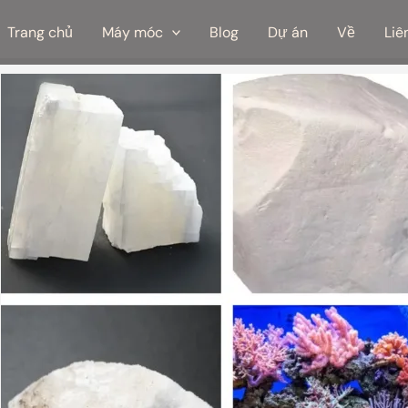
Trang chủ
Máy móc
Blog
Dự án
Về
Liê