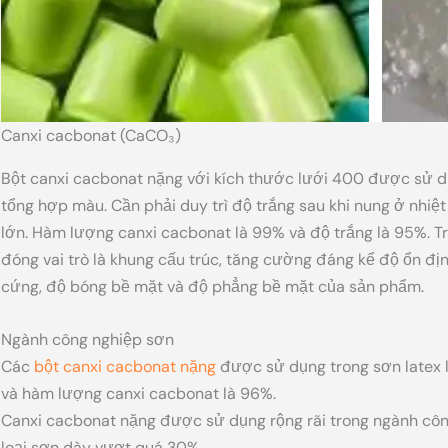
Canxi cacbonat (CaCO₃)
Bột canxi cacbonat nặng với kích thước lưới 400 được sử d
tổng hợp màu. Cần phải duy trì độ trắng sau khi nung ở nhiệt 
lớn. Hàm lượng canxi cacbonat là 99% và độ trắng là 95%. 
đóng vai trò là khung cấu trúc, tăng cường đáng kể độ ổn đị
cứng, độ bóng bề mặt và độ phẳng bề mặt của sản phẩm.
Ngành công nghiệp sơn
Các
bột canxi cacbonat nặng
được sử dụng trong sơn latex l
và hàm lượng canxi cacbonat là 96%.
Canxi cacbonat nặng được sử dụng rộng rãi trong ngành côn
loại sơn dày vượt quá 30%.